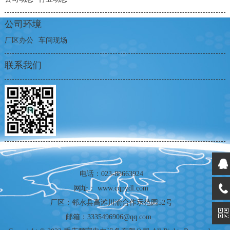
公司环境
厂区办公
车间现场
联系我们
电话：023-88663924
网址： www.cqpydl.com
厂区：邻水县高滩川渝合作示范园52号
邮箱：
3335496906@qq.com